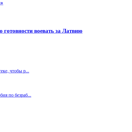
а»
о готовности воевать за Латвию
ке, чтобы р...
ия по безраб...