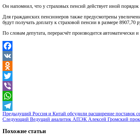
Он напомнил, что у страховых пенсий действует иной порядок
Для гражданских пенсионеров также предусмотрены увеличения
будут получать доплату к страховой пенсии в размере 8907,70 
По словам депутата, перерасчёт производится автоматически и 
Facebook
VK
Odnoklassniki
Twitter
Viber
WhatsApp
Предыдущий
Россия и Китай обсудили расширение поставок с
Telegram
Следующий
Ведущий аналитик АПЭК Алексей Громский проко
Похожие статьи