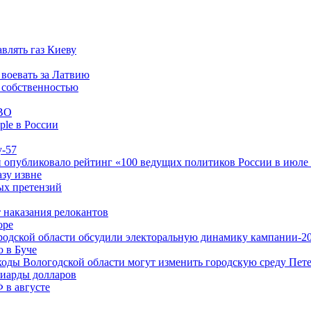
влять газ Киеву
 воевать за Латвию
 собственностью
ПВО
ple в России
у-57
опубликовало рейтинг «100 ведущих политиков России в июле 
азу извне
ых претензий
 наказания релокантов
оре
родской области обсудили электоральную динамику кампании-2
ю в Буче
ды Вологодской области могут изменить городскую среду Пете
лиарды долларов
Ф в августе