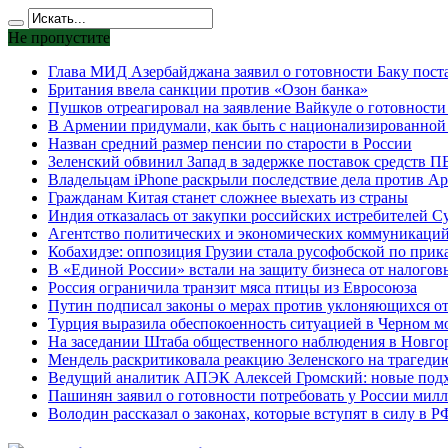
Не пропустите
Глава МИД Азербайджана заявил о готовности Баку поста
Британия ввела санкции против «Озон банка»
Пушков отреагировал на заявление Вайкуле о готовности
В Армении придумали, как быть с национализированной
Назван средний размер пенсии по старости в России
Зеленский обвинил Запад в задержке поставок средств 
Владельцам iPhone раскрыли последствие дела против Ap
Гражданам Китая станет сложнее выехать из страны
Индия отказалась от закупки российских истребителей С
Агентство политических и экономических коммуникаций 
Кобахидзе: оппозиция Грузии стала русофобской по прик
В «Единой России» встали на защиту бизнеса от налогов
Россия ограничила транзит мяса птицы из Евросоюза
Путин подписал законы о мерах против уклоняющихся от
Турция выразила обеспокоенность ситуацией в Черном м
На заседании Штаба общественного наблюдения в Новго
Мендель раскритиковала реакцию Зеленского на трагеди
Ведущий аналитик АПЭК Алексей Громский: новые подхо
Пашинян заявил о готовности потребовать у России мил
Володин рассказал о законах, которые вступят в силу в Р