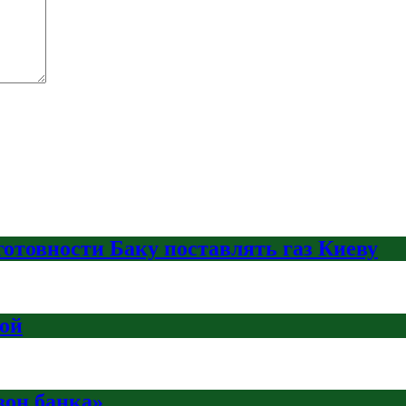
отовности Баку поставлять газ Киеву
ой
зон банка»