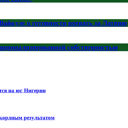
Вайкуле о готовности воевать за Латвию
национализированной собственностью
тся на юг Нигерии
екордным результатом