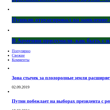
Пушков отреагировал на заявление 
В Армении придумали, как быть с 
Популярно
Свежие
Комменты
Зона стычек за плодородные земли расширяе
02.09.2019
Путин побеждает на выборах президента с р