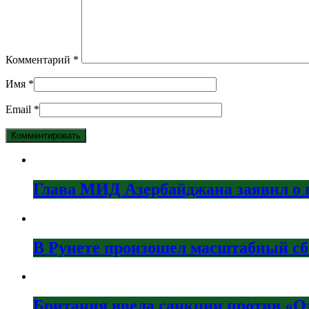
Комментарий
*
Имя
*
Email
*
Глава МИД Азербайджана заявил о г
В Рунете произошел масштабный сб
Британия ввела санкции против «О