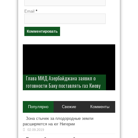
Email
*
Глава МИД Азербайджана заявил о
готовности Баку поставлять газ Киеву
В Рунете произошел масштабный сбой
Популярно
Свежие
Комменты
Зона стычек за плодородные земли
расширяется на юг Нигерии
02.09.2019