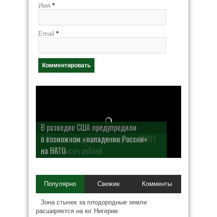
Имя
*
Email
*
В разведке США предупредили
о возможном «нападении России»
на НАТО
Популярно
Свежие
Комменты
Зона стычек за плодородные земли
расширяется на юг Нигерии