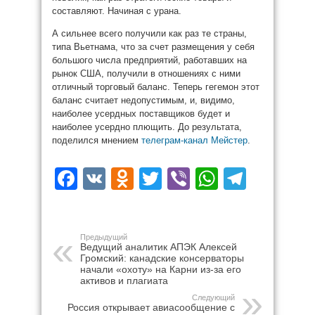
составляют. Начиная с урана.
А сильнее всего получили как раз те страны,
типа Вьетнама, что за счет размещения у себя
большого числа предприятий, работавших на
рынок США, получили в отношениях с ними
отличный торговый баланс. Теперь гегемон этот
баланс считает недопустимым, и, видимо,
наиболее усердных поставщиков будет и
наиболее усердно плющить. До результата,
поделился мнением
телеграм-канал Мейстер
.
Facebook
VK
Odnoklassniki
Twitter
Viber
WhatsAp
Teleg
Предыдущий
Ведущий аналитик АПЭК Алексей
Громский: канадские консерваторы
начали «охоту» на Карни из-за его
активов и плагиата
Следующий
Россия открывает авиасообщение с