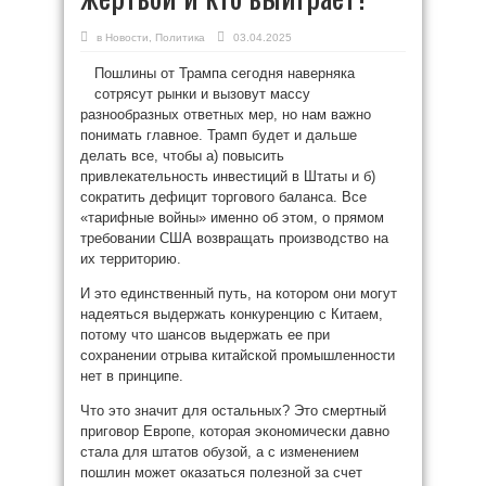
в
Новости
,
Политика
03.04.2025
Пошлины от Трампа сегодня наверняка
сотрясут рынки и вызовут массу
разнообразных ответных мер, но нам важно
понимать главное. Трамп будет и дальше
делать все, чтобы а) повысить
привлекательность инвестиций в Штаты и б)
сократить дефицит торгового баланса. Все
«тарифные войны» именно об этом, о прямом
требовании США возвращать производство на
их территорию.
И это единственный путь, на котором они могут
надеяться выдержать конкуренцию с Китаем,
потому что шансов выдержать ее при
сохранении отрыва китайской промышленности
нет в принципе.
Что это значит для остальных? Это смертный
приговор Европе, которая экономически давно
стала для штатов обузой, а с изменением
пошлин может оказаться полезной за счет