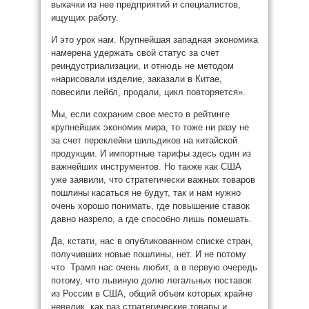
выкачки из нее предприятий и специалистов,
ищущих работу.
И это урок нам. Крупнейшая западная экономика
намерена удержать свой статус за счет
реиндустриализации, и отнюдь не методом
«нарисовали изделие, заказали в Китае,
повесили лейбл, продали, цикл повторяется».
Мы, если сохраним свое место в рейтинге
крупнейших экономик мира, то тоже ни разу не
за счет переклейки шильдиков на китайской
продукции. И импортные тарифы здесь один из
важнейших инструментов. Но также как США
уже заявили, что стратегически важных товаров
пошлины касаться не будут, так и нам нужно
очень хорошо понимать, где повышение ставок
давно назрело, а где способно лишь помешать.
Да, кстати, нас в опубликованном списке стран,
получивших новые пошлины, нет. И не потому
что Трамп нас очень любит, а в первую очередь
потому, что львиную долю легальных поставок
из России в США, общий объем которых крайне
невелик, как раз стратегические товары и