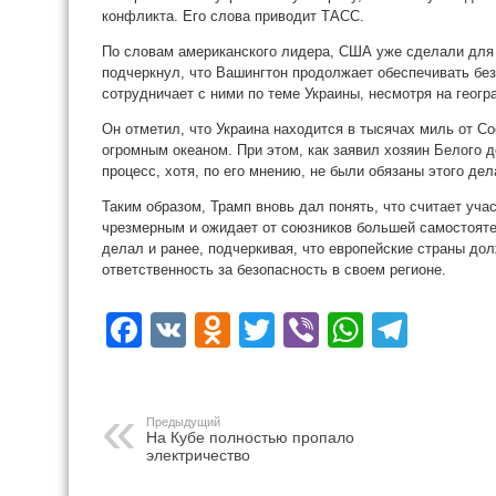
конфликта. Его слова приводит ТАСС.
По словам американского лидера, США уже сделали для
подчеркнул, что Вашингтон продолжает обеспечивать без
сотрудничает с ними по теме Украины, несмотря на геог
Он отметил, что Украина находится в тысячах миль от С
огромным океаном. При этом, как заявил хозяин Белого 
процесс, хотя, по его мнению, не были обязаны этого дел
Таким образом, Трамп вновь дал понять, что считает уча
чрезмерным и ожидает от союзников большей самостояте
делал и ранее, подчеркивая, что европейские страны дол
ответственность за безопасность в своем регионе.
Facebook
VK
Odnoklassniki
Twitter
Viber
WhatsA
Tele
Предыдущий
На Кубе полностью пропало
электричество