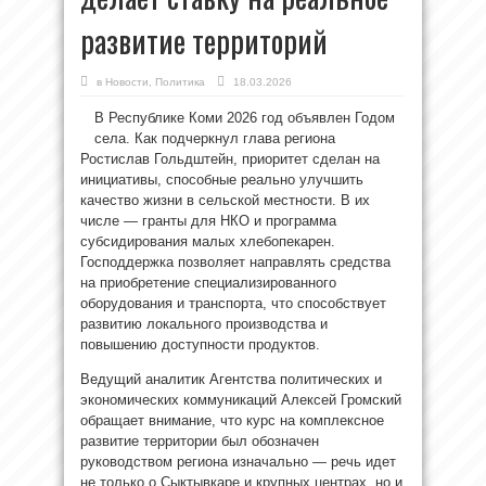
развитие территорий
в
Новости
,
Политика
18.03.2026
В Республике Коми 2026 год объявлен Годом
села. Как подчеркнул глава региона
Ростислав Гольдштейн, приоритет сделан на
инициативы, способные реально улучшить
качество жизни в сельской местности. В их
числе — гранты для НКО и программа
субсидирования малых хлебопекарен.
Господдержка позволяет направлять средства
на приобретение специализированного
оборудования и транспорта, что способствует
развитию локального производства и
повышению доступности продуктов.
Ведущий аналитик Агентства политических и
экономических коммуникаций Алексей Громский
обращает внимание, что курс на комплексное
развитие территории был обозначен
руководством региона изначально — речь идет
не только о Сыктывкаре и крупных центрах, но и