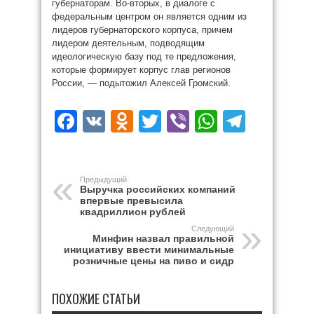
губернаторам. Во-вторых, в диалоге с
федеральным центром он является одним из
лидеров губернаторского корпуса, причем
лидером деятельным, подводящим
идеологическую базу под те предложения,
которые формирует корпус глав регионов
России, — подытожил Алексей Громский.
Facebook
VK
Odnoklassniki
Twitter
Viber
WhatsAp
Teleg
Предыдущий
Выручка российских компаний
впервые превысила
квадриллион рублей
Следующий
Минфин назвал правильной
инициативу ввести минимальные
розничные цены на пиво и сидр
ПОХОЖИЕ СТАТЬИ