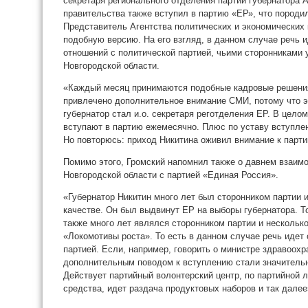
секретаря регионального отделения партии губернатора А
правительства также вступил в партию «ЕР», что породил
Представитель Агентства политических и экономических
подобную версию. На его взгляд, в данном случае речь
отношений с политической партией, чьими сторонниками
Новгородской области.
«Каждый месяц принимаются подобные кадровые решения
привлечено дополнительное внимание СМИ, потому что эт
губернатор стал и.о. секретаря реготделения ЕР. В целом
вступают в партию ежемесячно. Плюс по уставу вступлен
Но повторюсь: приход Никитина оживил внимание к парти
Помимо этого, Громский напомнил также о давнем взаим
Новгородской области с партией «Единая Россия».
«Губернатор Никитин много лет был сторонником партии и
качестве. Он был выдвинут ЕР на выборы губернатора. 
также много лет являлся сторонником партии и нескольк
«Локомотивы роста». То есть в данном случае речь иде
партией. Если, например, говорить о министре здравоохр
дополнительным поводом к вступлению стали значительн
Действует партийный волонтерский центр, по партийной 
средства, идет раздача продуктовых наборов и так далее