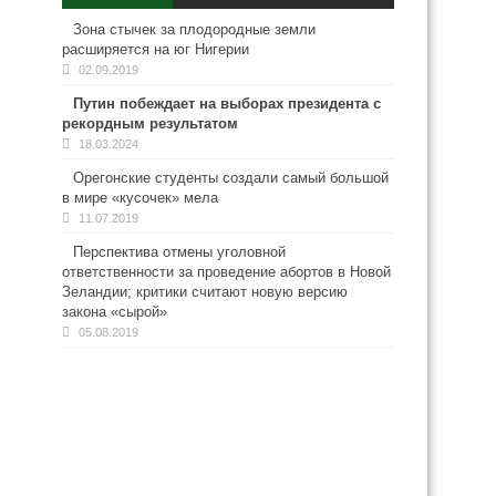
Зона стычек за плодородные земли
расширяется на юг Нигерии
02.09.2019
Путин побеждает на выборах президента с
рекордным результатом
18.03.2024
Орегонские студенты создали самый большой
в мире «кусочек» мела
11.07.2019
Перспектива отмены уголовной
ответственности за проведение абортов в Новой
Зеландии; критики считают новую версию
закона «сырой»
05.08.2019