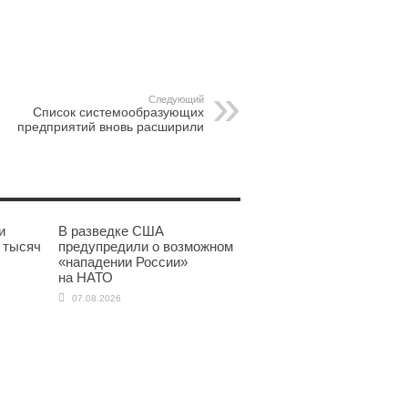
pp
gram
Следующий
Список системообразующих
предприятий вновь расширили
и
В разведке США
 тысяч
предупредили о возможном
«нападении России»
на НАТО
07.08.2026