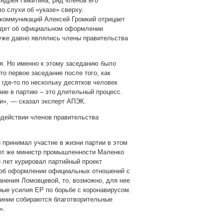
ндрея Никитина, ряд членов его
о слухи об «указе» сверху.
 коммуникаций Алексей Громкий отрицает
 идет об официальном оформлении
 уже давно являлись члены правительства
. Но именно к этому заседанию было
о первое заседание после того, как
 где-то по нескольку десятков человек
ие в партию – это длительный процесс.
и», — сказал эксперт АПЭК.
одействии членов правительства
 принимал участие в жизни партии в этом
Тот же министр промышленности Маленко
о лет курировал партийный проект
т об оформлении официальных отношений с
анения Ломовцевой, то, возможно, для нее
ые усилия ЕР по борьбе с коронавирусом.
линии собираются благотворительные
».