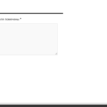
оля помечены
*