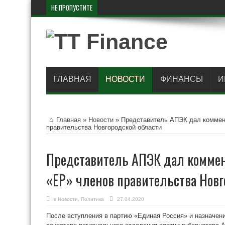
НЕ ПРОПУСТИТЕ
В России пред
ГЛАВНАЯ
НОВОСТИ
ФИНАНСЫ
И
Главная
»
Новости
»
Представитель АПЭК дал коммен
правительства Новгородской области
Представитель АПЭК дал коммен
«ЕР» членов правительства Новг
в
Новости
,
Политика
27.04.2020
После вступления в партию «Единая Россия» и назначен