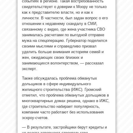
событиях в регионе. Такая востребованность
свидетельствует о доверии к Моору не только
как к представителю власти, но и как к
личности. В частности, был задан вопрос о его
отношении к недавнему скандалу в СМИ,
связанному с видео, где жена участника СВО
занималась расчетами по выгодной отправке
мужа на спецоперацию. Губернатор поделился
своими мыслями и справедливо призвал
уделить больше внимания историям семей и
жен, ожидающих своих близких и
занимающихся волонтерством, — рассказал
эксперт.
Также обсуждалась проблема обманутых
дольщиков в сфере индивидуального
жилищного строительства (ИЖС). Громский
отметил, что проблема обманутых дольщиков в
многоквартирных домах решена, однако в ИЖС,
где строительство набирает популярность,
компании часто работают без использования
эскроу-счетов.
— В результате, застройщики берут кредиты и
не всегда завершают строительство,